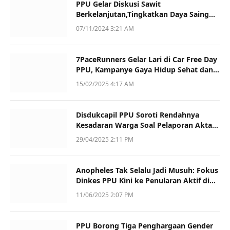
PPU Gelar Diskusi Sawit
Berkelanjutan,Tingkatkan Daya Saing
dan Kualitas
07/11/2024 3:21 AM
7PaceRunners Gelar Lari di Car Free Day
PPU, Kampanye Gaya Hidup Sehat dan
Dukung UMKM
15/02/2025 4:17 AM
Disdukcapil PPU Soroti Rendahnya
Kesadaran Warga Soal Pelaporan Akta
Kematian
29/04/2025 2:11 PM
Anopheles Tak Selalu Jadi Musuh: Fokus
Dinkes PPU Kini ke Penularan Aktif di
Sotek
11/06/2025 2:07 PM
PPU Borong Tiga Penghargaan Gender