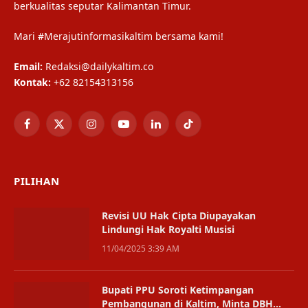
berkualitas seputar Kalimantan Timur.
Mari #Merajutinformasikaltim bersama kami!
Email:
Redaksi@dailykaltim.co
Kontak:
+62 82154313156
Facebook
X
Instagram
YouTube
LinkedIn
TikTok
(Twitter)
PILIHAN
Revisi UU Hak Cipta Diupayakan
Lindungi Hak Royalti Musisi
11/04/2025 3:39 AM
Bupati PPU Soroti Ketimpangan
Pembangunan di Kaltim, Minta DBH