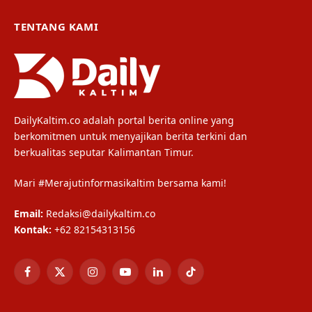
TENTANG KAMI
DailyKaltim.co adalah portal berita online yang
berkomitmen untuk menyajikan berita terkini dan
berkualitas seputar Kalimantan Timur.
Mari #Merajutinformasikaltim bersama kami!
Email:
Redaksi@dailykaltim.co
Kontak:
+62 82154313156
Facebook
X
Instagram
YouTube
LinkedIn
TikTok
(Twitter)