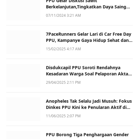
PPU Gelar Diskusi Sawit
Berkelanjutan,Tingkatkan Daya Saing
dan Kualitas
07/11/2024 3:21 AM
7PaceRunners Gelar Lari di Car Free Day
PPU, Kampanye Gaya Hidup Sehat dan
Dukung UMKM
15/02/2025 4:17 AM
Disdukcapil PPU Soroti Rendahnya
Kesadaran Warga Soal Pelaporan Akta
Kematian
29/04/2025 2:11 PM
Anopheles Tak Selalu Jadi Musuh: Fokus
Dinkes PPU Kini ke Penularan Aktif di
Sotek
11/06/2025 2:07 PM
PPU Borong Tiga Penghargaan Gender