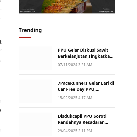
.
,
Trending
t
r
PPU Gelar Diskusi Sawit
Berkelanjutan,Tingkatkan
,
Daya Saing dan Kualitas
07/11/2024 3:21 AM
7PaceRunners Gelar Lari di
Car Free Day PPU,
Kampanye Gaya Hidup
15/02/2025 4:17 AM
n
Sehat dan Dukung UMKM
s
Disdukcapil PPU Soroti
Rendahnya Kesadaran
Warga Soal Pelaporan
n
29/04/2025 2:11 PM
Akta Kematian