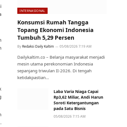
i
INTERNASIONAL
a
Konsumsi Rumah Tangga
Topang Ekonomi Indonesia
Tumbuh 5,29 Persen
h
By
Redaksi Daily Kaltim
05/08/2026 7:19 AM
n
Dailykaltim.co – Belanja masyarakat menjadi
mesin utama perekonomian Indonesia
sepanjang triwulan II-2026. Di tengah
ketidakpastian…
k
Laba Varia Niaga Capai
g
Rp3,62 Miliar, Andi Harun
Soroti Ketergantungan
pada Satu Bisnis
n
05/08/2026 7:15 AM
.