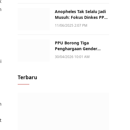
k
n
Anopheles Tak Selalu Jadi
Musuh: Fokus Dinkes PPU
Kini ke Penularan Aktif di
11/06/2025 2:07 PM
Sotek
PPU Borong Tiga
Penghargaan Gender
Champion Kaltim 2026,
30/04/2026 10:01 AM
Peran Perempuan Jadi
i
Sorotan
Terbaru
n
t