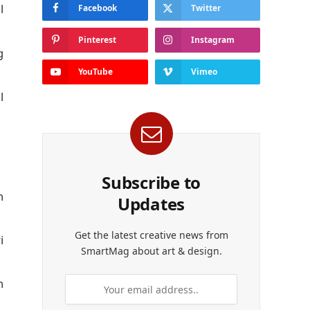
l
Facebook
Twitter
Pinterest
Instagram
g
YouTube
Vimeo
l
Subscribe to
n
Updates
Get the latest creative news from
i
SmartMag about art & design.
n