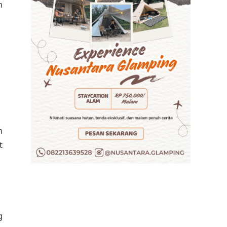
n
n
t
g