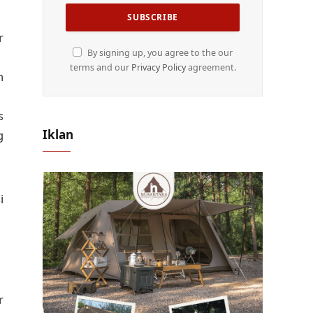
r
By signing up, you agree to the our
terms and our
Privacy Policy
agreement.
n
s
Iklan
g
i
r