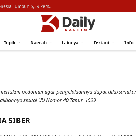
Konsumsi Rumah Tangga Topang Ekonomi Indonesia Tumbuh 5,29 Persen
Topik
Daerah
Lainnya
Tertaut
Info
memerlukan pedoman agar pengelolaannya dapat dilaksanaka
ewajibannya sesuai UU Nomor 40 Tahun 1999
A SIBER
presi, dan kemerdekaan pers adalah hak asasi manusi