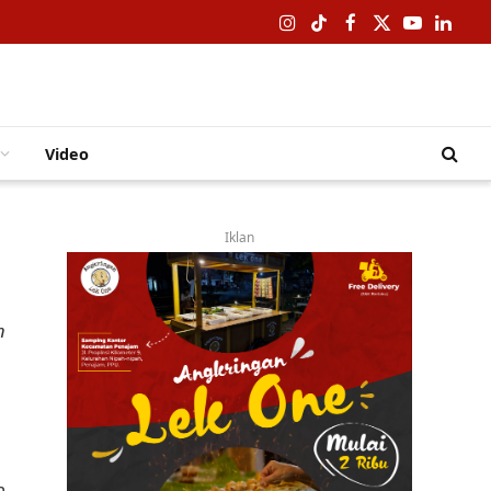
Instagram
TikTok
Facebook
X
YouTube
Linked
(Twitter)
Video
Iklan
n
a