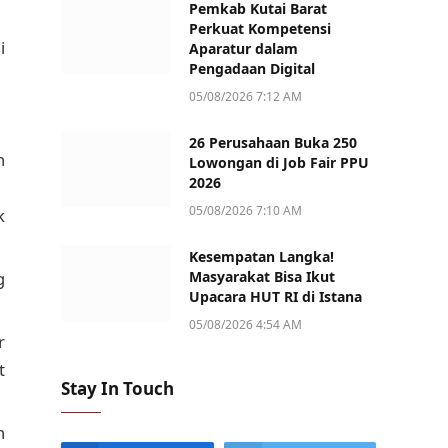
Pemkab Kutai Barat
Perkuat Kompetensi
i
Aparatur dalam
Pengadaan Digital
05/08/2026 7:12 AM
26 Perusahaan Buka 250
n
Lowongan di Job Fair PPU
2026
05/08/2026 7:10 AM
k
Kesempatan Langka!
g
Masyarakat Bisa Ikut
Upacara HUT RI di Istana
05/08/2026 4:54 AM
r
t
Stay In Touch
n