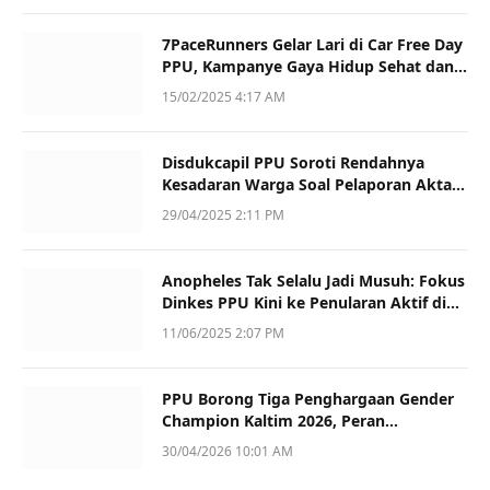
7PaceRunners Gelar Lari di Car Free Day
PPU, Kampanye Gaya Hidup Sehat dan
Dukung UMKM
15/02/2025 4:17 AM
Disdukcapil PPU Soroti Rendahnya
Kesadaran Warga Soal Pelaporan Akta
Kematian
29/04/2025 2:11 PM
Anopheles Tak Selalu Jadi Musuh: Fokus
Dinkes PPU Kini ke Penularan Aktif di
Sotek
11/06/2025 2:07 PM
PPU Borong Tiga Penghargaan Gender
Champion Kaltim 2026, Peran
Perempuan Jadi Sorotan
30/04/2026 10:01 AM