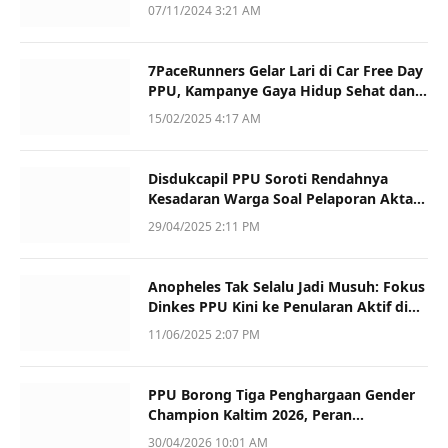
dan Kualitas
07/11/2024 3:21 AM
7PaceRunners Gelar Lari di Car Free Day
PPU, Kampanye Gaya Hidup Sehat dan
Dukung UMKM
15/02/2025 4:17 AM
Disdukcapil PPU Soroti Rendahnya
Kesadaran Warga Soal Pelaporan Akta
Kematian
29/04/2025 2:11 PM
Anopheles Tak Selalu Jadi Musuh: Fokus
Dinkes PPU Kini ke Penularan Aktif di
Sotek
11/06/2025 2:07 PM
PPU Borong Tiga Penghargaan Gender
Champion Kaltim 2026, Peran
Perempuan Jadi Sorotan
30/04/2026 10:01 AM