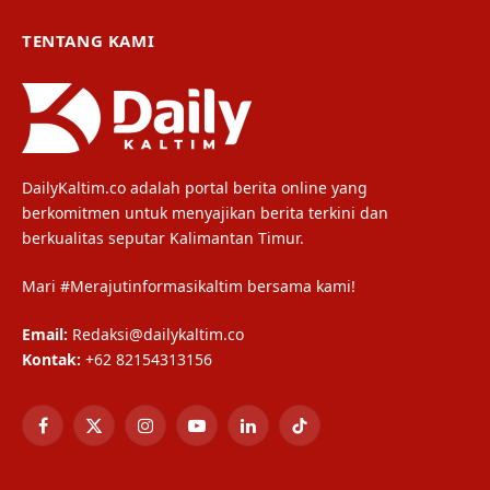
TENTANG KAMI
DailyKaltim.co adalah portal berita online yang
berkomitmen untuk menyajikan berita terkini dan
berkualitas seputar Kalimantan Timur.
Mari #Merajutinformasikaltim bersama kami!
Email:
Redaksi@dailykaltim.co
Kontak:
+62 82154313156
Facebook
X
Instagram
YouTube
LinkedIn
TikTok
(Twitter)