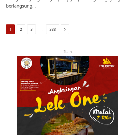
berlangsung…
Next
…
1
2
3
388
Iklan