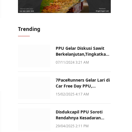
Trending
PPU Gelar Diskusi Sawit
Berkelanjutan,Tingkatkan
Daya Saing dan Kualitas
07/11/2024 3:21 AM
7PaceRunners Gelar Lari di
Car Free Day PPU,
Kampanye Gaya Hidup
15/02/2025 4:17 AM
Sehat dan Dukung UMKM
Disdukcapil PPU Soroti
Rendahnya Kesadaran
Warga Soal Pelaporan
29/04/2025 2:11 PM
Akta Kematian