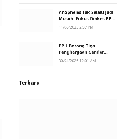
Anopheles Tak Selalu Jadi
Musuh: Fokus Dinkes PPU
Kini ke Penularan Aktif di
11/06/2025 2:07 PM
Sotek
PPU Borong Tiga
Penghargaan Gender
Champion Kaltim 2026,
30/04/2026 10:01 AM
Peran Perempuan Jadi
Sorotan
Terbaru