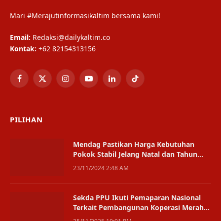
Mari #Merajutinformasikaltim bersama kami!
Email:
Redaksi@dailykaltim.co
Kontak:
+62 82154313156
Facebook
X
Instagram
YouTube
LinkedIn
TikTok
(Twitter)
PILIHAN
Mendag Pastikan Harga Kebutuhan
Pokok Stabil Jelang Natal dan Tahun
Baru
23/11/2024 2:48 AM
Sekda PPU Ikuti Pemaparan Nasional
Terkait Pembangunan Koperasi Merah
Putih