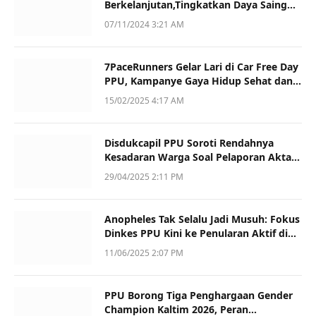
Berkelanjutan,Tingkatkan Daya Saing
dan Kualitas
07/11/2024 3:21 AM
7PaceRunners Gelar Lari di Car Free Day
PPU, Kampanye Gaya Hidup Sehat dan
Dukung UMKM
15/02/2025 4:17 AM
Disdukcapil PPU Soroti Rendahnya
Kesadaran Warga Soal Pelaporan Akta
Kematian
29/04/2025 2:11 PM
Anopheles Tak Selalu Jadi Musuh: Fokus
Dinkes PPU Kini ke Penularan Aktif di
Sotek
11/06/2025 2:07 PM
PPU Borong Tiga Penghargaan Gender
Champion Kaltim 2026, Peran