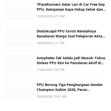
7PaceRunners Gelar Lari di Car Free Day
PPU, Kampanye Gaya Hidup Sehat dan
Dukung UMKM
15/02/2025 4:17 AM
Disdukcapil PPU Soroti Rendahnya
Kesadaran Warga Soal Pelaporan Akta
Kematian
29/04/2025 2:11 PM
Anopheles Tak Selalu Jadi Musuh: Fokus
Dinkes PPU Kini ke Penularan Aktif di
Sotek
11/06/2025 2:07 PM
PPU Borong Tiga Penghargaan Gender
Champion Kaltim 2026, Peran
Perempuan Jadi Sorotan
30/04/2026 10:01 AM