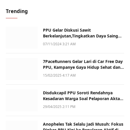
Trending
PPU Gelar Diskusi Sawit
Berkelanjutan,Tingkatkan Daya Saing
dan Kualitas
07/11/2024 3:21 AM
7PaceRunners Gelar Lari di Car Free Day
PPU, Kampanye Gaya Hidup Sehat dan
Dukung UMKM
15/02/2025 4:17 AM
Disdukcapil PPU Soroti Rendahnya
Kesadaran Warga Soal Pelaporan Akta
Kematian
29/04/2025 2:11 PM
Anopheles Tak Selalu Jadi Musuh: Fokus
Dinkes PPU Kini ke Penularan Aktif di