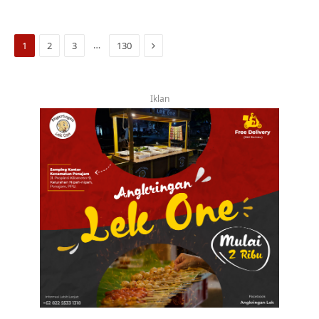
Next
…
1
2
3
130
Iklan