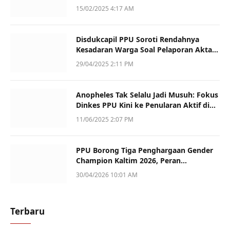
Dukung UMKM
15/02/2025 4:17 AM
Disdukcapil PPU Soroti Rendahnya
Kesadaran Warga Soal Pelaporan Akta
Kematian
29/04/2025 2:11 PM
Anopheles Tak Selalu Jadi Musuh: Fokus
Dinkes PPU Kini ke Penularan Aktif di
Sotek
11/06/2025 2:07 PM
PPU Borong Tiga Penghargaan Gender
Champion Kaltim 2026, Peran
Perempuan Jadi Sorotan
30/04/2026 10:01 AM
Terbaru