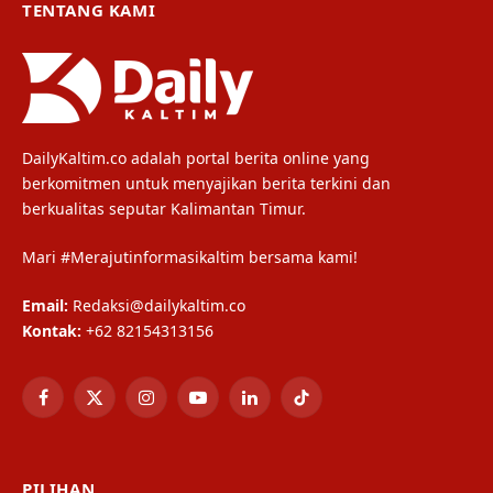
TENTANG KAMI
DailyKaltim.co adalah portal berita online yang
berkomitmen untuk menyajikan berita terkini dan
berkualitas seputar Kalimantan Timur.
Mari #Merajutinformasikaltim bersama kami!
Email:
Redaksi@dailykaltim.co
Kontak:
+62 82154313156
Facebook
X
Instagram
YouTube
LinkedIn
TikTok
(Twitter)
PILIHAN