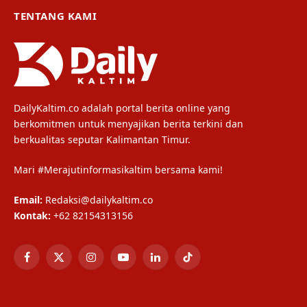
TENTANG KAMI
DailyKaltim.co adalah portal berita online yang
berkomitmen untuk menyajikan berita terkini dan
berkualitas seputar Kalimantan Timur.
Mari #Merajutinformasikaltim bersama kami!
Email:
Redaksi@dailykaltim.co
Kontak:
+62 82154313156
Facebook
X
Instagram
YouTube
LinkedIn
TikTok
(Twitter)