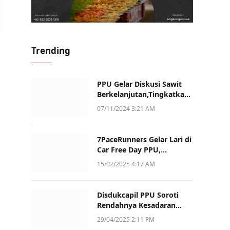
Trending
PPU Gelar Diskusi Sawit
Berkelanjutan,Tingkatkan
Daya Saing dan Kualitas
07/11/2024 3:21 AM
7PaceRunners Gelar Lari di
Car Free Day PPU,
Kampanye Gaya Hidup
15/02/2025 4:17 AM
Sehat dan Dukung UMKM
Disdukcapil PPU Soroti
Rendahnya Kesadaran
Warga Soal Pelaporan
29/04/2025 2:11 PM
Akta Kematian