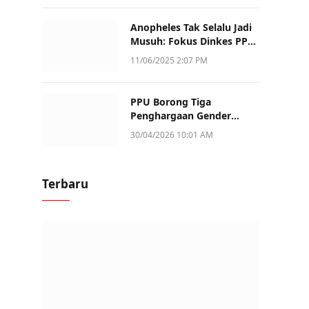
Anopheles Tak Selalu Jadi
Musuh: Fokus Dinkes PPU
Kini ke Penularan Aktif di
11/06/2025 2:07 PM
Sotek
PPU Borong Tiga
Penghargaan Gender
Champion Kaltim 2026,
30/04/2026 10:01 AM
Peran Perempuan Jadi
Sorotan
Terbaru