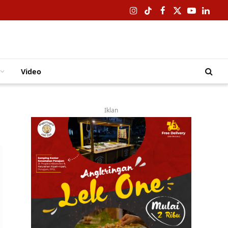
Instagram
TikTok
Facebook
X
YouTube
Linked
(Twitter)
Video
Iklan