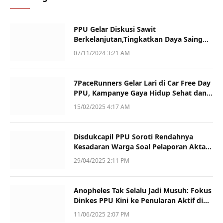
PPU Gelar Diskusi Sawit
Berkelanjutan,Tingkatkan Daya Saing
dan Kualitas
07/11/2024 3:21 AM
7PaceRunners Gelar Lari di Car Free Day
PPU, Kampanye Gaya Hidup Sehat dan
Dukung UMKM
15/02/2025 4:17 AM
Disdukcapil PPU Soroti Rendahnya
Kesadaran Warga Soal Pelaporan Akta
Kematian
29/04/2025 2:11 PM
Anopheles Tak Selalu Jadi Musuh: Fokus
Dinkes PPU Kini ke Penularan Aktif di
Sotek
11/06/2025 2:07 PM