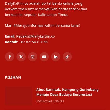
DailyKaltim.co adalah portal berita online yang
berkomitmen untuk menyajikan berita terkini dan
berkualitas seputar Kalimantan Timur.
Mari #Merajutinformasikaltim bersama kami!
Email:
Redaksi@dailykaltim.co
Kontak:
+62 82154313156
Facebook
X
Instagram
YouTube
LinkedIn
TikTok
(Twitter)
PILIHAN
Abut Barintak: Kampung Gurimbang
Menuju Desa Budaya Berprestasi
15/08/2024 3:30 PM