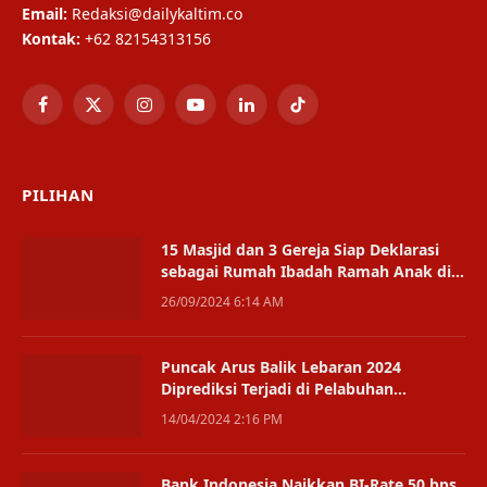
Email:
Redaksi@dailykaltim.co
Kontak:
+62 82154313156
Facebook
X
Instagram
YouTube
LinkedIn
TikTok
(Twitter)
PILIHAN
15 Masjid dan 3 Gereja Siap Deklarasi
sebagai Rumah Ibadah Ramah Anak di
PPU
26/09/2024 6:14 AM
Puncak Arus Balik Lebaran 2024
Diprediksi Terjadi di Pelabuhan
Semayang
14/04/2024 2:16 PM
Bank Indonesia Naikkan BI-Rate 50 bps