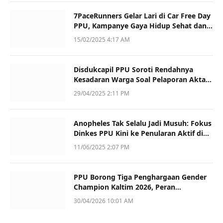
7PaceRunners Gelar Lari di Car Free Day
PPU, Kampanye Gaya Hidup Sehat dan
Dukung UMKM
15/02/2025 4:17 AM
Disdukcapil PPU Soroti Rendahnya
Kesadaran Warga Soal Pelaporan Akta
Kematian
29/04/2025 2:11 PM
Anopheles Tak Selalu Jadi Musuh: Fokus
Dinkes PPU Kini ke Penularan Aktif di
Sotek
11/06/2025 2:07 PM
PPU Borong Tiga Penghargaan Gender
Champion Kaltim 2026, Peran
Perempuan Jadi Sorotan
30/04/2026 10:01 AM