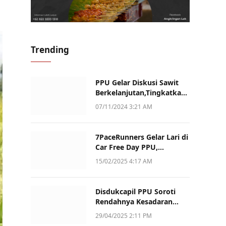
Trending
PPU Gelar Diskusi Sawit
Berkelanjutan,Tingkatkan
Daya Saing dan Kualitas
07/11/2024 3:21 AM
7PaceRunners Gelar Lari di
Car Free Day PPU,
Kampanye Gaya Hidup
15/02/2025 4:17 AM
Sehat dan Dukung UMKM
Disdukcapil PPU Soroti
Rendahnya Kesadaran
Warga Soal Pelaporan
29/04/2025 2:11 PM
Akta Kematian