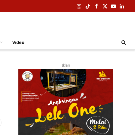
Instagram
TikTok
Facebook
X
YouTube
Linked
(Twitter)
Video
Iklan