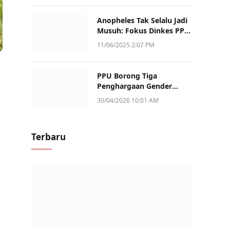
Anopheles Tak Selalu Jadi
Musuh: Fokus Dinkes PPU
Kini ke Penularan Aktif di
11/06/2025 2:07 PM
Sotek
PPU Borong Tiga
Penghargaan Gender
Champion Kaltim 2026,
30/04/2026 10:01 AM
Peran Perempuan Jadi
Sorotan
Terbaru