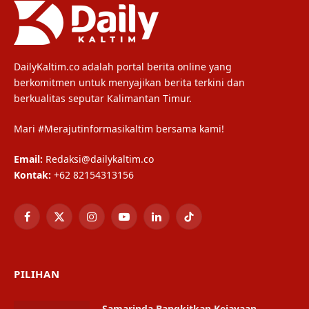
DailyKaltim.co adalah portal berita online yang
berkomitmen untuk menyajikan berita terkini dan
berkualitas seputar Kalimantan Timur.
Mari #Merajutinformasikaltim bersama kami!
Email:
Redaksi@dailykaltim.co
Kontak:
+62 82154313156
Facebook
X
Instagram
YouTube
LinkedIn
TikTok
(Twitter)
PILIHAN
Samarinda Bangkitkan Kejayaan