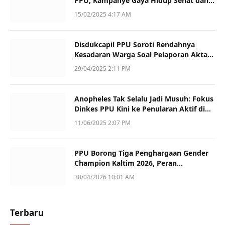
PPU, Kampanye Gaya Hidup Sehat dan
Dukung UMKM
15/02/2025 4:17 AM
Disdukcapil PPU Soroti Rendahnya
Kesadaran Warga Soal Pelaporan Akta
Kematian
29/04/2025 2:11 PM
Anopheles Tak Selalu Jadi Musuh: Fokus
Dinkes PPU Kini ke Penularan Aktif di
Sotek
11/06/2025 2:07 PM
PPU Borong Tiga Penghargaan Gender
Champion Kaltim 2026, Peran
Perempuan Jadi Sorotan
30/04/2026 10:01 AM
Terbaru