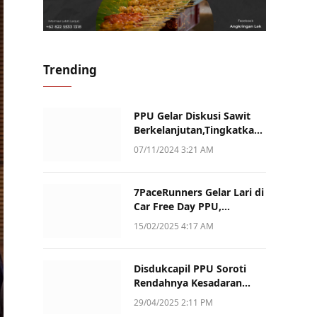
Trending
PPU Gelar Diskusi Sawit
Berkelanjutan,Tingkatkan
Daya Saing dan Kualitas
07/11/2024 3:21 AM
7PaceRunners Gelar Lari di
Car Free Day PPU,
Kampanye Gaya Hidup
15/02/2025 4:17 AM
Sehat dan Dukung UMKM
Disdukcapil PPU Soroti
Rendahnya Kesadaran
Warga Soal Pelaporan
29/04/2025 2:11 PM
Akta Kematian