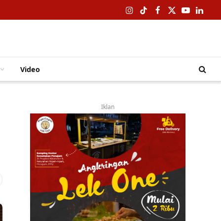
Instagram
TikTok
Facebook
X
YouTube
Linked
(Twitter)
Video
Iklan