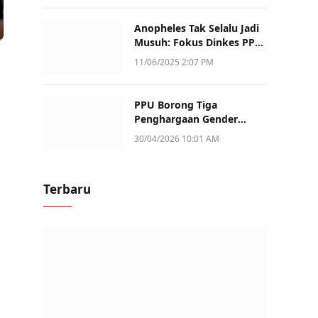
Anopheles Tak Selalu Jadi
Musuh: Fokus Dinkes PPU
Kini ke Penularan Aktif di
11/06/2025 2:07 PM
Sotek
PPU Borong Tiga
Penghargaan Gender
Champion Kaltim 2026,
30/04/2026 10:01 AM
Peran Perempuan Jadi
Sorotan
Terbaru