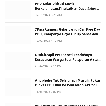
PPU Gelar Diskusi Sawit
Berkelanjutan,Tingkatkan Daya Saing
dan Kualitas
07/11/2024 3:21 AM
7PaceRunners Gelar Lari di Car Free Day
PPU, Kampanye Gaya Hidup Sehat dan
Dukung UMKM
15/02/2025 4:17 AM
Disdukcapil PPU Soroti Rendahnya
Kesadaran Warga Soal Pelaporan Akta
Kematian
29/04/2025 2:11 PM
Anopheles Tak Selalu Jadi Musuh: Fokus
Dinkes PPU Kini ke Penularan Aktif di
Sotek
11/06/2025 2:07 PM
PPU Borong Tiga Penghargaan Gender