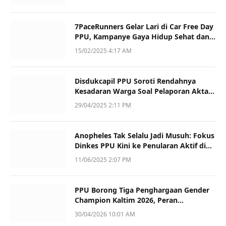
7PaceRunners Gelar Lari di Car Free Day
PPU, Kampanye Gaya Hidup Sehat dan
Dukung UMKM
15/02/2025 4:17 AM
Disdukcapil PPU Soroti Rendahnya
Kesadaran Warga Soal Pelaporan Akta
Kematian
29/04/2025 2:11 PM
Anopheles Tak Selalu Jadi Musuh: Fokus
Dinkes PPU Kini ke Penularan Aktif di
Sotek
11/06/2025 2:07 PM
PPU Borong Tiga Penghargaan Gender
Champion Kaltim 2026, Peran
Perempuan Jadi Sorotan
30/04/2026 10:01 AM