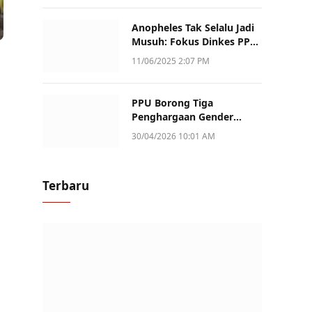
Anopheles Tak Selalu Jadi
Musuh: Fokus Dinkes PPU
Kini ke Penularan Aktif di
11/06/2025 2:07 PM
Sotek
PPU Borong Tiga
Penghargaan Gender
Champion Kaltim 2026,
30/04/2026 10:01 AM
Peran Perempuan Jadi
Sorotan
Terbaru