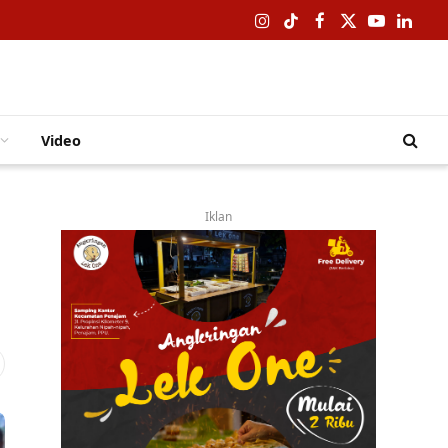
Instagram
TikTok
Facebook
X
YouTube
Linked
(Twitter)
Video
Iklan