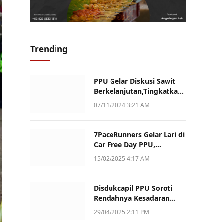
Trending
PPU Gelar Diskusi Sawit
Berkelanjutan,Tingkatkan
Daya Saing dan Kualitas
07/11/2024 3:21 AM
7PaceRunners Gelar Lari di
Car Free Day PPU,
Kampanye Gaya Hidup
15/02/2025 4:17 AM
Sehat dan Dukung UMKM
Disdukcapil PPU Soroti
Rendahnya Kesadaran
Warga Soal Pelaporan
29/04/2025 2:11 PM
Akta Kematian