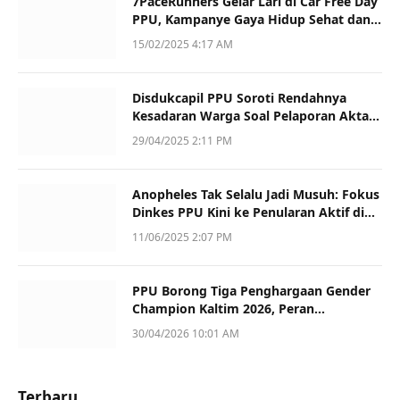
7PaceRunners Gelar Lari di Car Free Day
PPU, Kampanye Gaya Hidup Sehat dan
Dukung UMKM
15/02/2025 4:17 AM
Disdukcapil PPU Soroti Rendahnya
Kesadaran Warga Soal Pelaporan Akta
Kematian
29/04/2025 2:11 PM
Anopheles Tak Selalu Jadi Musuh: Fokus
Dinkes PPU Kini ke Penularan Aktif di
Sotek
11/06/2025 2:07 PM
PPU Borong Tiga Penghargaan Gender
Champion Kaltim 2026, Peran
Perempuan Jadi Sorotan
30/04/2026 10:01 AM
Terbaru