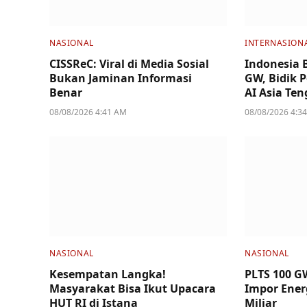
NASIONAL
INTERNASION
CISSReC: Viral di Media Sosial
Indonesia 
Bukan Jaminan Informasi
GW, Bidik P
Benar
AI Asia Te
08/08/2026 4:41 AM
08/08/2026 4:3
NASIONAL
NASIONAL
Kesempatan Langka!
PLTS 100 G
Masyarakat Bisa Ikut Upacara
Impor Ener
HUT RI di Istana
Miliar