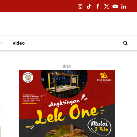
Instagram
TikTok
Facebook
X
YouTube
Linked
(Twitter)
Video
Iklan