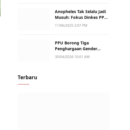
Anopheles Tak Selalu Jadi
Musuh: Fokus Dinkes PPU
Kini ke Penularan Aktif di
11/06/2025 2:07 PM
Sotek
PPU Borong Tiga
Penghargaan Gender
Champion Kaltim 2026,
30/04/2026 10:01 AM
Peran Perempuan Jadi
Sorotan
Terbaru