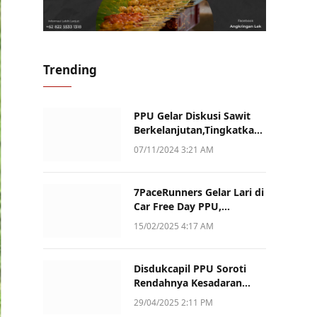
Trending
PPU Gelar Diskusi Sawit
Berkelanjutan,Tingkatkan
Daya Saing dan Kualitas
07/11/2024 3:21 AM
7PaceRunners Gelar Lari di
Car Free Day PPU,
Kampanye Gaya Hidup
15/02/2025 4:17 AM
Sehat dan Dukung UMKM
Disdukcapil PPU Soroti
Rendahnya Kesadaran
Warga Soal Pelaporan
29/04/2025 2:11 PM
Akta Kematian