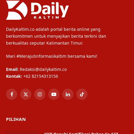
DailyKaltim.co adalah portal berita online yang
berkomitmen untuk menyajikan berita terkini dan
berkualitas seputar Kalimantan Timur.
Mari #Merajutinformasikaltim bersama kami!
Email:
Redaksi@dailykaltim.co
Kontak:
+62 82154313156
Facebook
X
Instagram
YouTube
LinkedIn
TikTok
(Twitter)
PILIHAN