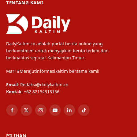
TENTANG KAMI
DailyKaltim.co adalah portal berita online yang
berkomitmen untuk menyajikan berita terkini dan
berkualitas seputar Kalimantan Timur.
Mari #Merajutinformasikaltim bersama kami!
Email:
Redaksi@dailykaltim.co
Kontak:
+62 82154313156
Facebook
X
Instagram
YouTube
LinkedIn
TikTok
(Twitter)
PILIHAN