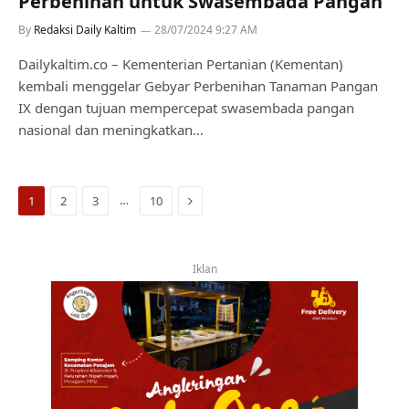
Perbenihan untuk Swasembada Pangan
By
Redaksi Daily Kaltim
28/07/2024 9:27 AM
Dailykaltim.co – Kementerian Pertanian (Kementan)
kembali menggelar Gebyar Perbenihan Tanaman Pangan
IX dengan tujuan mempercepat swasembada pangan
nasional dan meningkatkan…
Next
…
1
2
3
10
Iklan