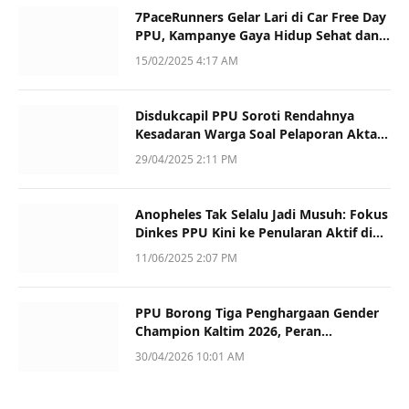
7PaceRunners Gelar Lari di Car Free Day
PPU, Kampanye Gaya Hidup Sehat dan
Dukung UMKM
15/02/2025 4:17 AM
Disdukcapil PPU Soroti Rendahnya
Kesadaran Warga Soal Pelaporan Akta
Kematian
29/04/2025 2:11 PM
Anopheles Tak Selalu Jadi Musuh: Fokus
Dinkes PPU Kini ke Penularan Aktif di
Sotek
11/06/2025 2:07 PM
PPU Borong Tiga Penghargaan Gender
Champion Kaltim 2026, Peran
Perempuan Jadi Sorotan
30/04/2026 10:01 AM