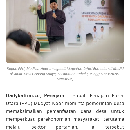
Bupati PPU, Mudiyat Noor menghadiri kegiatan Safari Ramadan di Masjid
Al-Amin, Desa Gunung Mulya, Kecamatan Babulu, Minggu (8/3/2026).
(Istimewa)
Dailykaltim.co, Penajam –
Bupati Penajam Paser
Utara (PPU) Mudyat Noor meminta pemerintah desa
memaksimalkan pemanfaatan dana desa untuk
memperkuat perekonomian masyarakat, terutama
melalui sektor pertanian. Hal tersebut