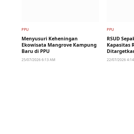
PPU
PPU
Menyusuri Keheningan
RSUD Sepak
Ekowisata Mangrove Kampung
Kapasitas 
Baru di PPU
Ditargetka
25/07/2026 6:13 AM
22/07/2026 4:1