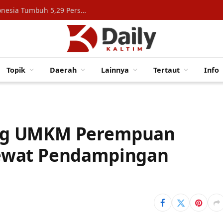
Konsumsi Rumah Tangga Topang Ekonomi Indonesia Tumbuh 5,29 Persen
Topik
Daerah
Lainnya
Tertaut
Info
ng UMKM Perempuan
ewat Pendampingan