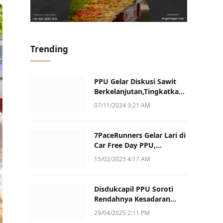
Trending
PPU Gelar Diskusi Sawit
Berkelanjutan,Tingkatkan
Daya Saing dan Kualitas
07/11/2024 3:21 AM
7PaceRunners Gelar Lari di
Car Free Day PPU,
Kampanye Gaya Hidup
15/02/2025 4:17 AM
Sehat dan Dukung UMKM
Disdukcapil PPU Soroti
Rendahnya Kesadaran
Warga Soal Pelaporan
29/04/2025 2:11 PM
Akta Kematian