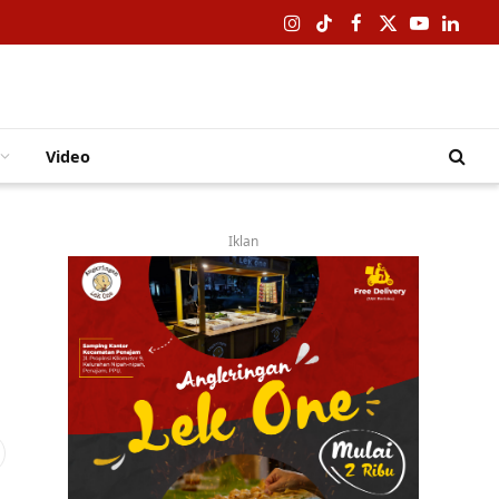
Instagram
TikTok
Facebook
X
YouTube
Linked
(Twitter)
Video
Iklan