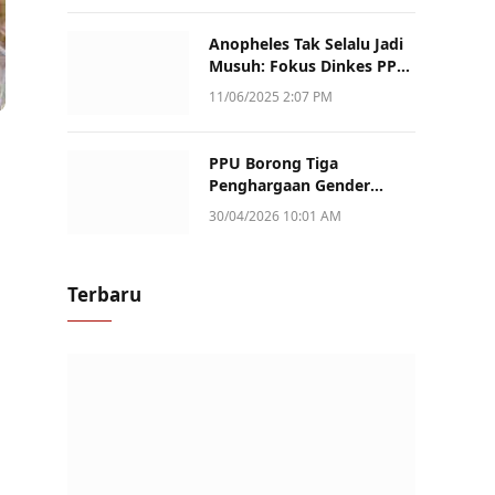
Anopheles Tak Selalu Jadi
Musuh: Fokus Dinkes PPU
Kini ke Penularan Aktif di
11/06/2025 2:07 PM
Sotek
PPU Borong Tiga
Penghargaan Gender
Champion Kaltim 2026,
30/04/2026 10:01 AM
Peran Perempuan Jadi
Sorotan
Terbaru