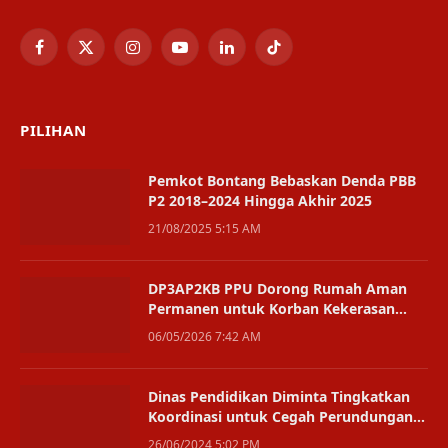
Facebook
X
Instagram
YouTube
LinkedIn
TikTok
(Twitter)
PILIHAN
Pemkot Bontang Bebaskan Denda PBB
P2 2018–2024 Hingga Akhir 2025
21/08/2025 5:15 AM
DP3AP2KB PPU Dorong Rumah Aman
Permanen untuk Korban Kekerasan
Perempuan dan Anak
06/05/2026 7:42 AM
Dinas Pendidikan Diminta Tingkatkan
Koordinasi untuk Cegah Perundungan
di Sekolah
26/06/2024 5:02 PM