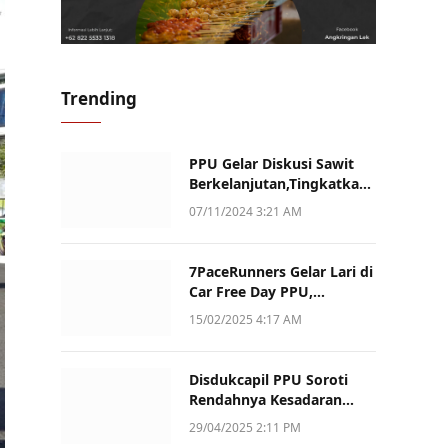
Trending
PPU Gelar Diskusi Sawit
Berkelanjutan,Tingkatkan
Daya Saing dan Kualitas
07/11/2024 3:21 AM
7PaceRunners Gelar Lari di
Car Free Day PPU,
Kampanye Gaya Hidup
15/02/2025 4:17 AM
Sehat dan Dukung UMKM
Disdukcapil PPU Soroti
Rendahnya Kesadaran
Warga Soal Pelaporan
29/04/2025 2:11 PM
Akta Kematian