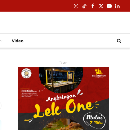
Instagram
TikTok
Facebook
X
YouTube
Linked
(Twitter)
Video
Iklan