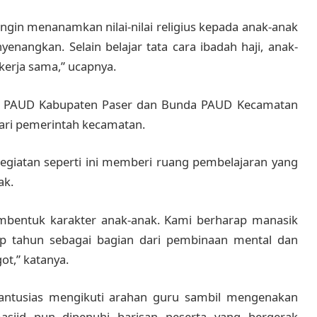
i ingin menanamkan nilai-nilai religius kepada anak-anak
enangkan. Selain belajar tata cara ibadah haji, anak-
g kerja sama,” ucapnya.
a PAUD Kabupaten Paser dan Bunda PAUD Kecamatan
dari pemerintah kecamatan.
egiatan seperti ini memberi ruang pembelajaran yang
ak.
membentuk karakter anak-anak. Kami berharap manasik
etiap tahun sebagai bagian dari pembinaan mental dan
ot,” katanya.
 antusias mengikuti arahan guru sambil mengenakan
sjid pun dipenuhi barisan peserta yang bergerak