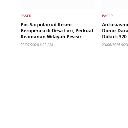
PASER
PASER
Pos Satpolairud Resmi
Antusiasme
Beroperasi di Desa Lori, Perkuat
Donor Dara
Keamanan Wilayah Pesisir
Diikuti 320
09/07/2026 6:22 AM
23/06/2026 9:2