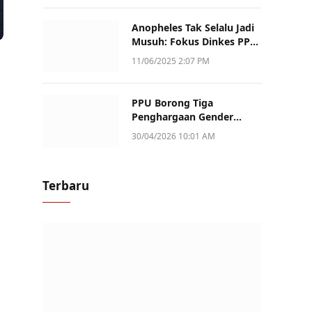
Anopheles Tak Selalu Jadi
Musuh: Fokus Dinkes PPU
Kini ke Penularan Aktif di
11/06/2025 2:07 PM
Sotek
PPU Borong Tiga
Penghargaan Gender
Champion Kaltim 2026,
30/04/2026 10:01 AM
Peran Perempuan Jadi
Sorotan
Terbaru