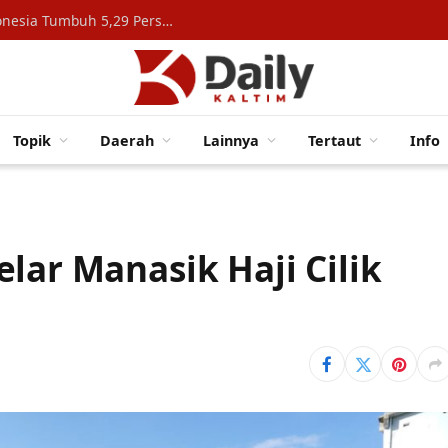
Konsumsi Rumah Tangga Topang Ekonomi Indonesia Tumbuh 5,29 Persen
Topik
Daerah
Lainnya
Tertaut
Info
lar Manasik Haji Cilik