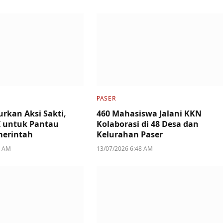
PASER
urkan Aksi Sakti,
460 Mahasiswa Jalani KKN
I untuk Pantau
Kolaborasi di 48 Desa dan
merintah
Kelurahan Paser
3 AM
13/07/2026 6:48 AM