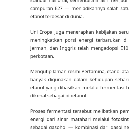
standar nasional, sementara Brasil menjad
campuran E27 — menjadikannya salah satu
etanol terbesar di dunia.
Uni Eropa juga menerapkan kebijakan serup
meningkatkan porsi energi terbarukan di 
Jerman, dan Inggris telah mengadopsi E10
perkotaan.
Mengutip laman resmi Pertamina, etanol ata
banyak digunakan dalam kehidupan sehari
etanol yang dihasilkan melalui fermentasi ba
dikenal sebagai bioetanol.
Proses fermentasi tersebut melibatkan pe
energi dari sinar matahari melalui fotosi
sebagai gasohol — kombinasi dari gasolin