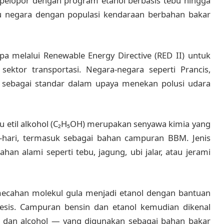
i pelopor dengan program etanol berbasis tebu hingga
 negara dengan populasi kendaraan berbahan bakar
a melalui Renewable Energy Directive (RED II) untuk
sektor transportasi. Negara-negara seperti Prancis,
 sebagai standar dalam upaya menekan polusi udara
u etil alkohol (C₂H₅OH) merupakan senyawa kimia yang
-hari, termasuk sebagai bahan campuran BBM. Jenis
han alami seperti tebu, jagung, ubi jalar, atau jerami
mecahan molekul gula menjadi etanol dengan bantuan
ntesis. Campuran bensin dan etanol kemudian dikenal
e dan alcohol — yang digunakan sebagai bahan bakar