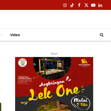
Instagram
TikTok
Facebook
X
YouTube
Linked
(Twitter)
Video
Iklan