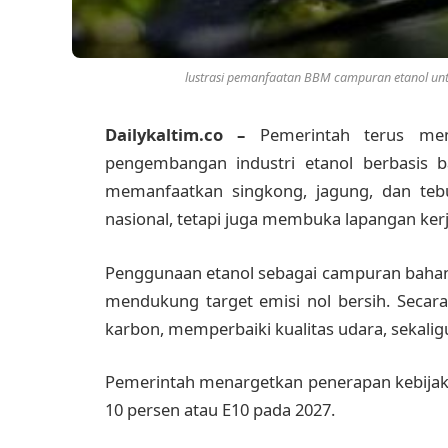
lustrasi pemanfaatan BBM campuran etanol untuk 
Dailykaltim.co –
Pemerintah terus mem
pengembangan industri etanol berbasis 
memanfaatkan singkong, jagung, dan tebu
nasional, tetapi juga membuka lapangan ke
Penggunaan etanol sebagai campuran bahan
mendukung target emisi nol bersih. Secar
karbon, memperbaiki kualitas udara, sekal
Pemerintah menargetkan penerapan kebijak
10 persen atau E10 pada 2027.