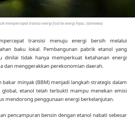
mempercepat transisi energi fosil ke energi hijau. (istimewa)
percepat transisi menuju energi bersih melalui
bahan baku lokal. Pembangunan pabrik etanol yang
 dinilai tidak hanya memperkuat ketahanan energi
rja dan menggerakkan perekonomian daerah.
 bakar minyak (BBM) menjadi langkah strategis dalam
a global, etanol telah terbukti mampu menekan emisi
igus mendorong penggunaan energi berkelanjutan.
an pencampuran bensin dengan etanol nabati sebesar