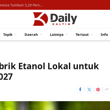
Konsumsi Rumah Tangga Topang Ekonomi Indonesia Tumbuh 5,29 Persen
Topik
Daerah
Lainnya
Tertaut
Info
brik Etanol Lokal untuk
027