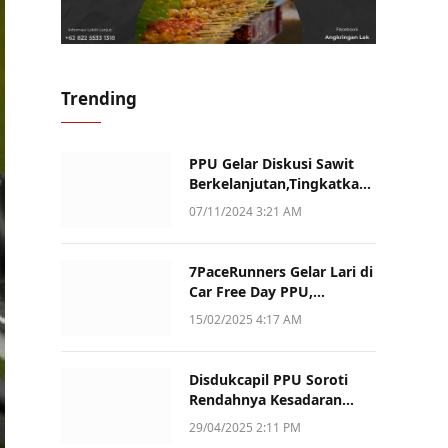
Trending
PPU Gelar Diskusi Sawit
Berkelanjutan,Tingkatkan
Daya Saing dan Kualitas
07/11/2024 3:21 AM
7PaceRunners Gelar Lari di
Car Free Day PPU,
Kampanye Gaya Hidup
15/02/2025 4:17 AM
Sehat dan Dukung UMKM
Disdukcapil PPU Soroti
Rendahnya Kesadaran
Warga Soal Pelaporan
29/04/2025 2:11 PM
Akta Kematian