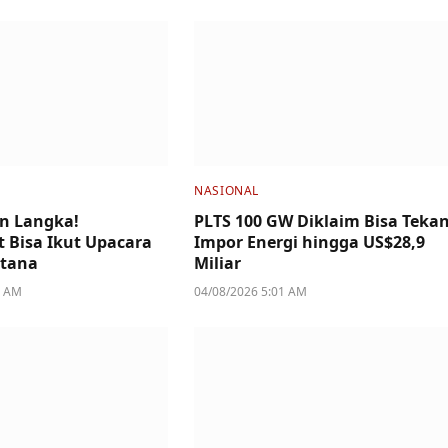
NASIONAL
n Langka!
PLTS 100 GW Diklaim Bisa Teka
 Bisa Ikut Upacara
Impor Energi hingga US$28,9
stana
Miliar
4 AM
04/08/2026 5:01 AM