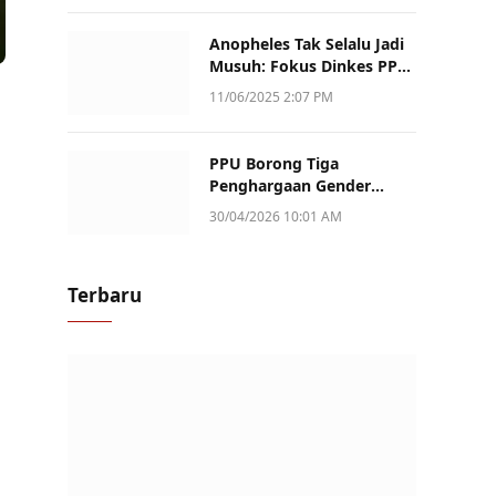
Anopheles Tak Selalu Jadi
Musuh: Fokus Dinkes PPU
Kini ke Penularan Aktif di
11/06/2025 2:07 PM
Sotek
PPU Borong Tiga
Penghargaan Gender
Champion Kaltim 2026,
30/04/2026 10:01 AM
Peran Perempuan Jadi
Sorotan
Terbaru