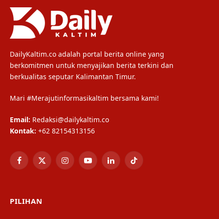
DailyKaltim.co adalah portal berita online yang
berkomitmen untuk menyajikan berita terkini dan
berkualitas seputar Kalimantan Timur.
Mari #Merajutinformasikaltim bersama kami!
Email:
Redaksi@dailykaltim.co
Kontak:
+62 82154313156
Facebook
X
Instagram
YouTube
LinkedIn
TikTok
(Twitter)
PILIHAN