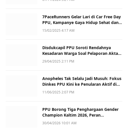
7PaceRunners Gelar Lari di Car Free Day
PPU, Kampanye Gaya Hidup Sehat dan
Dukung UMKM
15/02/2025 4:17 AM
Disdukcapil PPU Soroti Rendahnya
Kesadaran Warga Soal Pelaporan Akta
Kematian
29/04/2025 2:11 PM
Anopheles Tak Selalu Jadi Musuh: Fokus
Dinkes PPU Kini ke Penularan Aktif di
Sotek
11/06/2025 2:07 PM
PPU Borong Tiga Penghargaan Gender
Champion Kaltim 2026, Peran
Perempuan Jadi Sorotan
30/04/2026 10:01 AM