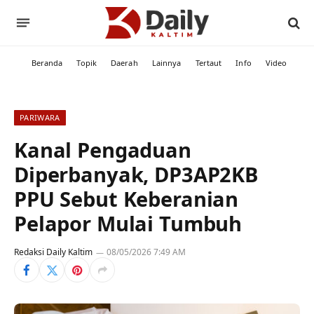
Beranda
Topik
Daerah
Lainnya
Tertaut
Info
Video
PARIWARA
Kanal Pengaduan
Diperbanyak, DP3AP2KB
PPU Sebut Keberanian
Pelapor Mulai Tumbuh
Redaksi Daily Kaltim
08/05/2026 7:49 AM