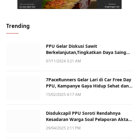
Trending
PPU Gelar Diskusi Sawit
Berkelanjutan,Tingkatkan Daya Saing
dan Kualitas
07/11/2024 3:21 AM
7PaceRunners Gelar Lari di Car Free Day
PPU, Kampanye Gaya Hidup Sehat dan
Dukung UMKM
15/02/2025 4:17 AM
Disdukcapil PPU Soroti Rendahnya
Kesadaran Warga Soal Pelaporan Akta
Kematian
29/04/2025 2:11 PM