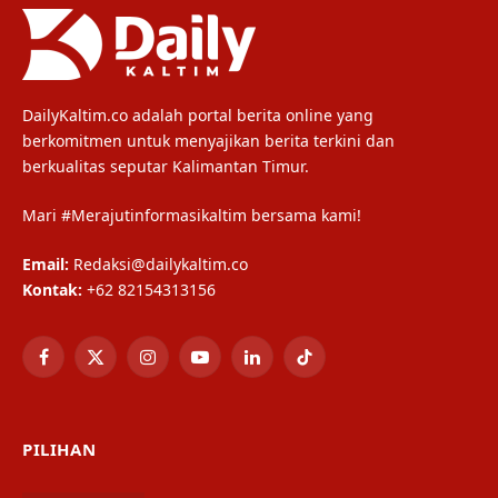
DailyKaltim.co adalah portal berita online yang
berkomitmen untuk menyajikan berita terkini dan
berkualitas seputar Kalimantan Timur.
Mari #Merajutinformasikaltim bersama kami!
Email:
Redaksi@dailykaltim.co
Kontak:
+62 82154313156
Facebook
X
Instagram
YouTube
LinkedIn
TikTok
(Twitter)
PILIHAN