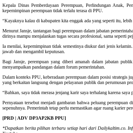
Kepala Dinas Pemberdayaan Perempuan, Perlindungan Anak, Pe
kepemimpinan perempuan tidak terlalu terasa di PPU.
“Kayaknya kalau di kabupaten kita enggak ada yang seperti itu, lebih
Menurut Jansje, tantangan bagi perempuan dalam jabatan pemerintah
dirinya mampu menjalankan tugas secara profesional, sama seperti pej
Ia menilai, kepemimpinan tidak semestinya diukur dari jenis kelamin
jawab dan mengambil keputusan.
Bagi Jansje, perempuan yang diberi amanah dalam jabatan publik
menyampaikan pandangan dalam forum pemerintahan.
Dalam konteks PPU, keberadaan perempuan dalam posisi strategis juga
yang berkaitan langsung dengan pelayanan publik dan perumusan pr
“Bahkan, saya tidak merasa jenjang karir saya terhalang karena saya
Pernyataan tersebut menjadi gambaran bahwa peluang perempuan di bi
sepenuhnya. Pemerintah tetap perlu memastikan agar ruang karier per
[PRD | ADV DP3AP2KB PPU]
*Dapatkan berita pilihan terbaru setiap hari dari Dailykaltim.co. In