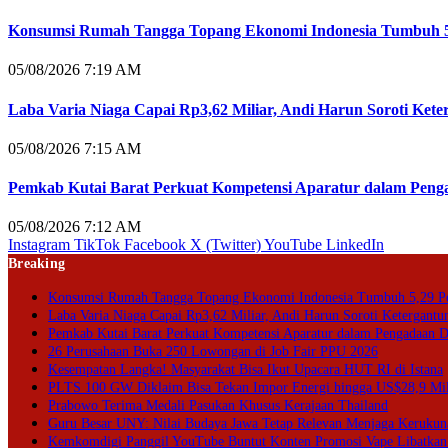
Konsumsi Rumah Tangga Topang Ekonomi Indonesia Tumbuh 5
05/08/2026 7:19 AM
Laba Varia Niaga Capai Rp3,62 Miliar, Andi Harun Soroti Kete
05/08/2026 7:15 AM
Pemkab Kutai Barat Perkuat Kompetensi Aparatur dalam Penga
05/08/2026 7:12 AM
Instagram
TikTok
Facebook
X (Twitter)
YouTube
LinkedIn
Breaking
Konsumsi Rumah Tangga Topang Ekonomi Indonesia Tumbuh 5,29 P
Laba Varia Niaga Capai Rp3,62 Miliar, Andi Harun Soroti Ketergantu
Pemkab Kutai Barat Perkuat Kompetensi Aparatur dalam Pengadaan Di
26 Perusahaan Buka 250 Lowongan di Job Fair PPU 2026
Kesempatan Langka! Masyarakat Bisa Ikut Upacara HUT RI di Istana
PLTS 100 GW Diklaim Bisa Tekan Impor Energi hingga US$28,9 Mil
Prabowo Terima Medali Pasukan Khusus Kerajaan Thailand
Guru Besar UNY: Nilai Budaya Jawa Tetap Relevan Menjaga Kerukun
Kemkomdigi Panggil YouTube Buntut Konten Promosi Vape Libatkan