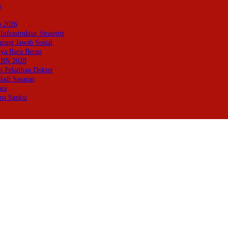
s
p 2026
frastruktur Strategis
ung Jawab Sosial
aya Baru Berau
PBN 2028
 Pelatihan Dokter
Jadi Sasaran
ara
na Sanksi