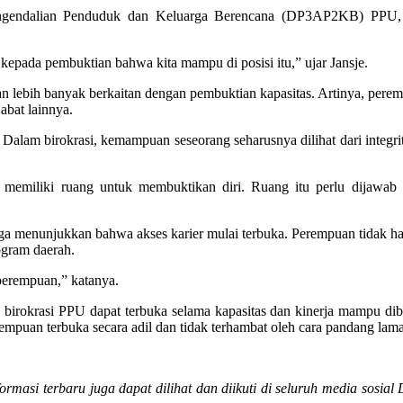
ngendalian Penduduk dan Keluarga Berencana (DP3AP2KB) PPU, 
 kepada pembuktian bahwa kita mampu di posisi itu,” ujar Jansje.
an lebih banyak berkaitan dengan pembuktian kapasitas. Artinya, pere
abat lainnya.
. Dalam birokrasi, kemampuan seseorang seharusnya dilihat dari integri
 memiliki ruang untuk membuktikan diri. Ruang itu perlu dijawab 
 menunjukkan bahwa akses karier mulai terbuka. Perempuan tidak hanya
ogram daerah.
 perempuan,” katanya.
rokrasi PPU dapat terbuka selama kapasitas dan kinerja mampu dibukti
empuan terbuka secara adil dan tidak terhambat oleh cara pandang lama
formasi terbaru juga dapat dilihat dan diikuti di seluruh media sosial