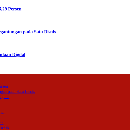
,29 Persen
rgantungan pada Satu Bisnis
daan Digital
ersen
ngan pada Satu Bisnis
gital
iar
an
 Anak