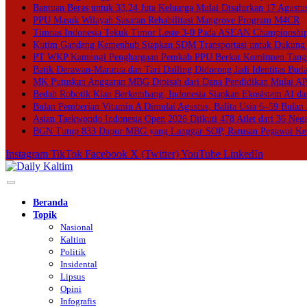
Bantuan Beras untuk 33,24 Juta Keluarga Mulai Disalurkan 17 Agustu
PPU Masuk Wilayah Sasaran Rehabilitasi Mangrove Program M4CR
Timnas Indonesia Tekuk Timor Leste 3-0 Pada ASEAN Championshi
Kutim Gandeng Kemenhub Siapkan SDM Transportasi untuk Dukung In
PT WKP Kantongi Penghargaan Pemkab PPU Berkat Komitmen Tangg
Batik Derawan-Maratua dan Tari Dalling Didorong Jadi Identitas Bud
MK Putuskan Anggaran MBG Dipisah dari Dana Pendidikan Mulai A
Bedah Robotik Kian Berkembang, Indonesia Siapkan Ekosistem AI dan
Bulan Pemberian Vitamin A Dimulai Agustus, Balita Usia 6–59 Bulan 
Asian Taekwondo Indonesia Open 2026 Diikuti 478 Atlet dari 36 Neg
BGN Tutup 833 Dapur MBG yang Langgar SOP, Ratusan Pegawai Ke
Instagram
TikTok
Facebook
X (Twitter)
YouTube
LinkedIn
Beranda
Topik
Nasional
Kaltim
Politik
Insidental
Lipsus
Opini
Infografis