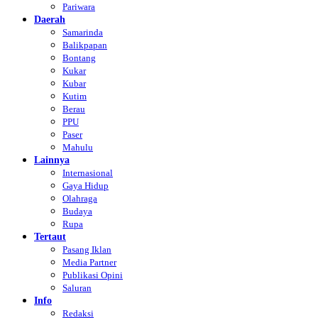
Pariwara
Daerah
Samarinda
Balikpapan
Bontang
Kukar
Kubar
Kutim
Berau
PPU
Paser
Mahulu
Lainnya
Internasional
Gaya Hidup
Olahraga
Budaya
Rupa
Tertaut
Pasang Iklan
Media Partner
Publikasi Opini
Saluran
Info
Redaksi