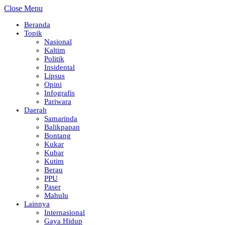
Close Menu
Beranda
Topik
Nasional
Kaltim
Politik
Insidental
Lipsus
Opini
Infografis
Pariwara
Daerah
Samarinda
Balikpapan
Bontang
Kukar
Kubar
Kutim
Berau
PPU
Paser
Mahulu
Lainnya
Internasional
Gaya Hidup