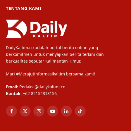
TENTANG KAMI
DailyKaltim.co adalah portal berita online yang
berkomitmen untuk menyajikan berita terkini dan
berkualitas seputar Kalimantan Timur.
Mari #Merajutinformasikaltim bersama kami!
Email:
Redaksi@dailykaltim.co
Kontak:
+62 82154313156
Facebook
X
Instagram
YouTube
LinkedIn
TikTok
(Twitter)