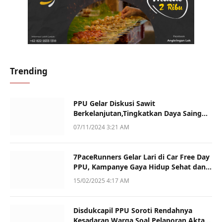
Trending
PPU Gelar Diskusi Sawit
Berkelanjutan,Tingkatkan Daya Saing
dan Kualitas
07/11/2024 3:21 AM
7PaceRunners Gelar Lari di Car Free Day
PPU, Kampanye Gaya Hidup Sehat dan
Dukung UMKM
15/02/2025 4:17 AM
Disdukcapil PPU Soroti Rendahnya
Kesadaran Warga Soal Pelaporan Akta