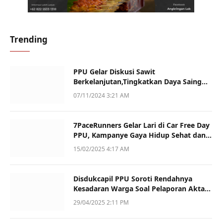
Trending
PPU Gelar Diskusi Sawit
Berkelanjutan,Tingkatkan Daya Saing
dan Kualitas
07/11/2024 3:21 AM
7PaceRunners Gelar Lari di Car Free Day
PPU, Kampanye Gaya Hidup Sehat dan
Dukung UMKM
15/02/2025 4:17 AM
Disdukcapil PPU Soroti Rendahnya
Kesadaran Warga Soal Pelaporan Akta
Kematian
29/04/2025 2:11 PM