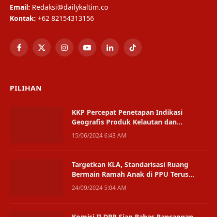
Email:
Redaksi@dailykaltim.co
Kontak:
+62 82154313156
Facebook
X
Instagram
YouTube
LinkedIn
TikTok
(Twitter)
PILIHAN
KKP Percepat Penetapan Indikasi
Geografis Produk Kelautan dan
Perikanan
15/06/2024 6:43 AM
Targetkan KLA, Standarisasi Ruang
Bermain Ramah Anak di PPU Terus
Ditingkatkan
24/09/2024 5:04 AM
Komisi II DPR Siap Bahas Rancangan