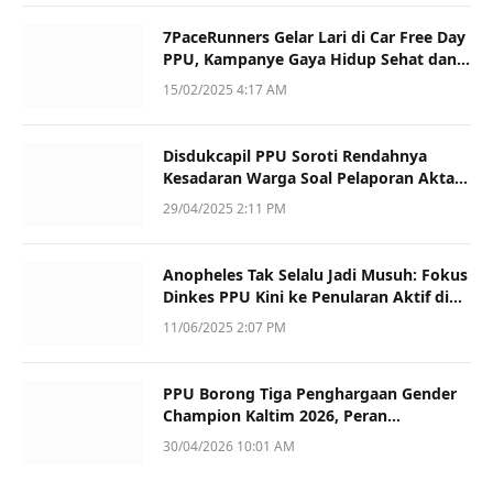
7PaceRunners Gelar Lari di Car Free Day
PPU, Kampanye Gaya Hidup Sehat dan
Dukung UMKM
15/02/2025 4:17 AM
Disdukcapil PPU Soroti Rendahnya
Kesadaran Warga Soal Pelaporan Akta
Kematian
29/04/2025 2:11 PM
Anopheles Tak Selalu Jadi Musuh: Fokus
Dinkes PPU Kini ke Penularan Aktif di
Sotek
11/06/2025 2:07 PM
PPU Borong Tiga Penghargaan Gender
Champion Kaltim 2026, Peran
Perempuan Jadi Sorotan
30/04/2026 10:01 AM