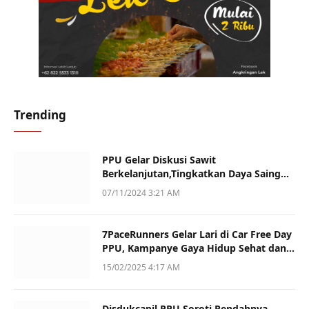
Trending
PPU Gelar Diskusi Sawit
Berkelanjutan,Tingkatkan Daya Saing
dan Kualitas
07/11/2024 3:21 AM
7PaceRunners Gelar Lari di Car Free Day
PPU, Kampanye Gaya Hidup Sehat dan
Dukung UMKM
15/02/2025 4:17 AM
Disdukcapil PPU Soroti Rendahnya