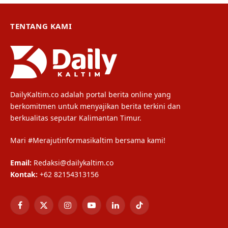
TENTANG KAMI
DailyKaltim.co adalah portal berita online yang
berkomitmen untuk menyajikan berita terkini dan
berkualitas seputar Kalimantan Timur.
Mari #Merajutinformasikaltim bersama kami!
Email:
Redaksi@dailykaltim.co
Kontak:
+62 82154313156
Facebook
X
Instagram
YouTube
LinkedIn
TikTok
(Twitter)