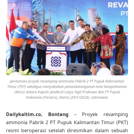
peresmian proyek revamping ammonia Pabrik 2 PT Pupuk Kalimantan
Timur (PKT) sekaligus menyaksikan penandatanganan nota kesepahaman
(MoU) antara Kapolri Jenderal Listyo Sigit Prabowo dan PT Pupuk
Indonesia (Persero), Kamis (29/1/2026). (istimewa)
Dailykaltim.co, Bontang
– Proyek revamping
ammonia Pabrik 2 PT Pupuk Kalimantan Timur (PKT)
resmi beroperasi setelah diresmikan dalam sebuah