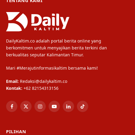
TENTANG KAMI
DailyKaltim.co adalah portal berita online yang
berkomitmen untuk menyajikan berita terkini dan
berkualitas seputar Kalimantan Timur.
Mari #Merajutinformasikaltim bersama kami!
Email:
Redaksi@dailykaltim.co
Kontak:
+62 82154313156
Facebook
X
Instagram
YouTube
LinkedIn
TikTok
(Twitter)
PILIHAN