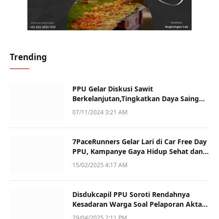
Trending
PPU Gelar Diskusi Sawit
Berkelanjutan,Tingkatkan Daya Saing
dan Kualitas
07/11/2024 3:21 AM
7PaceRunners Gelar Lari di Car Free Day
PPU, Kampanye Gaya Hidup Sehat dan
Dukung UMKM
15/02/2025 4:17 AM
Disdukcapil PPU Soroti Rendahnya
Kesadaran Warga Soal Pelaporan Akta
Kematian
29/04/2025 2:11 PM