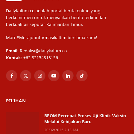
DailyKaltim.co adalah portal berita online yang
berkomitmen untuk menyajikan berita terkini dan
berkualitas seputar Kalimantan Timur.
Mari #Merajutinformasikaltim bersama kami!
Email:
Redaksi@dailykaltim.co
Kontak:
+62 82154313156
Facebook
X
Instagram
YouTube
LinkedIn
TikTok
(Twitter)
PILIHAN
BPOM Percepat Proses Uji Klinik Vaksin
Melalui Kebijakan Baru
20/02/2025 2:13 AM