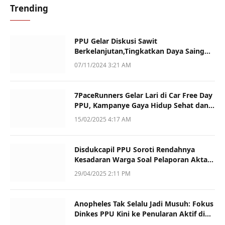
Trending
PPU Gelar Diskusi Sawit
Berkelanjutan,Tingkatkan Daya Saing
dan Kualitas
07/11/2024 3:21 AM
7PaceRunners Gelar Lari di Car Free Day
PPU, Kampanye Gaya Hidup Sehat dan
Dukung UMKM
15/02/2025 4:17 AM
Disdukcapil PPU Soroti Rendahnya
Kesadaran Warga Soal Pelaporan Akta
Kematian
29/04/2025 2:11 PM
Anopheles Tak Selalu Jadi Musuh: Fokus
Dinkes PPU Kini ke Penularan Aktif di
Sotek