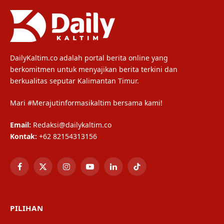
DailyKaltim.co adalah portal berita online yang
berkomitmen untuk menyajikan berita terkini dan
berkualitas seputar Kalimantan Timur.
Mari #Merajutinformasikaltim bersama kami!
Email:
Redaksi@dailykaltim.co
Kontak:
+62 82154313156
Facebook
X
Instagram
YouTube
LinkedIn
TikTok
(Twitter)
PILIHAN