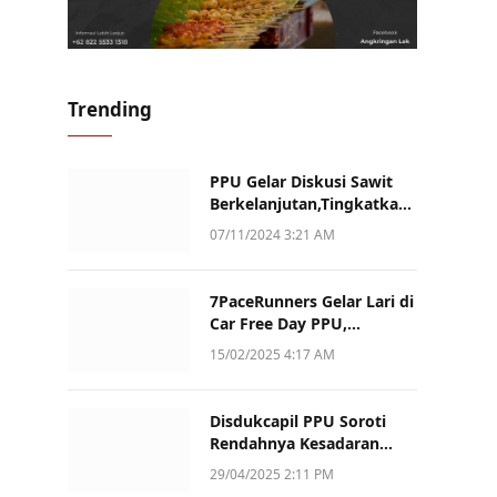
Trending
PPU Gelar Diskusi Sawit
Berkelanjutan,Tingkatkan
Daya Saing dan Kualitas
07/11/2024 3:21 AM
7PaceRunners Gelar Lari di
Car Free Day PPU,
Kampanye Gaya Hidup
15/02/2025 4:17 AM
Sehat dan Dukung UMKM
Disdukcapil PPU Soroti
Rendahnya Kesadaran
Warga Soal Pelaporan
29/04/2025 2:11 PM
Akta Kematian