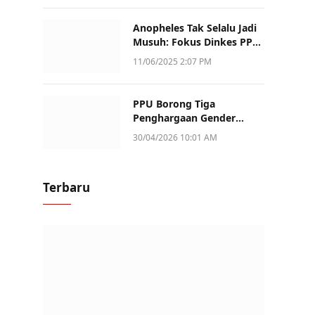
Anopheles Tak Selalu Jadi
Musuh: Fokus Dinkes PPU
Kini ke Penularan Aktif di
11/06/2025 2:07 PM
Sotek
PPU Borong Tiga
Penghargaan Gender
Champion Kaltim 2026,
30/04/2026 10:01 AM
Peran Perempuan Jadi
Sorotan
Terbaru