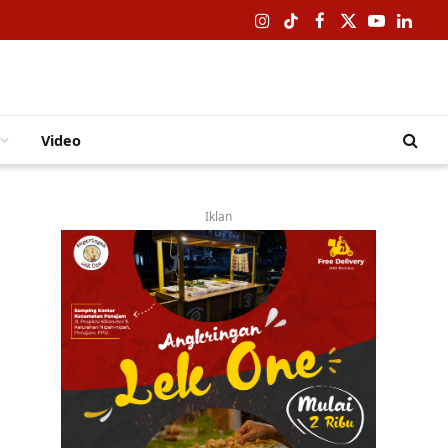
Instagram
TikTok
Facebook
X
YouTube
Linked
(Twitter)
Video
Iklan