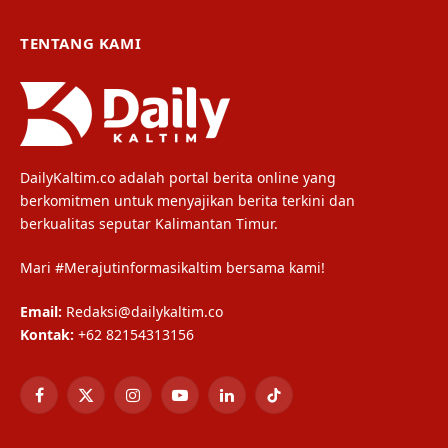
TENTANG KAMI
DailyKaltim.co adalah portal berita online yang
berkomitmen untuk menyajikan berita terkini dan
berkualitas seputar Kalimantan Timur.
Mari #Merajutinformasikaltim bersama kami!
Email:
Redaksi@dailykaltim.co
Kontak:
+62 82154313156
Facebook
X
Instagram
YouTube
LinkedIn
TikTok
(Twitter)