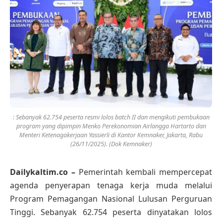
: Sebanyak 62.754 peserta resmi lolos batch II dan mengikuti pembukaan
program yang dipimpin Menko Perekonomian Airlangga Hartarto dan
Menteri Ketenagakerjaan Yassierli di Kantor Kemnaker, Jakarta, Rabu
(26/11/2025). (Dok Kemnaker)
Dailykaltim.co –
Pemerintah kembali mempercepat
agenda penyerapan tenaga kerja muda melalui
Program Pemagangan Nasional Lulusan Perguruan
Tinggi. Sebanyak 62.754 peserta dinyatakan lolos