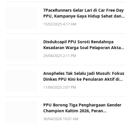
7PaceRunners Gelar Lari di Car Free Day
PPU, Kampanye Gaya Hidup Sehat dan
Dukung UMKM
15/02/2025 4:17 AM
Disdukcapil PPU Soroti Rendahnya
Kesadaran Warga Soal Pelaporan Akta
Kematian
29/04/2025 2:11 PM
Anopheles Tak Selalu Jadi Musuh: Fokus
Dinkes PPU Kini ke Penularan Aktif di
Sotek
11/06/2025 2:07 PM
PPU Borong Tiga Penghargaan Gender
Champion Kaltim 2026, Peran
Perempuan Jadi Sorotan
30/04/2026 10:01 AM