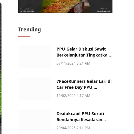
Trending
PPU Gelar Diskusi Sawit
Berkelanjutan,Tingkatkan
Daya Saing dan Kualitas
07/11/2024 3:21 AM
7PaceRunners Gelar Lari di
Car Free Day PPU,
Kampanye Gaya Hidup
15/02/2025 4:17 AM
Sehat dan Dukung UMKM
Disdukcapil PPU Soroti
Rendahnya Kesadaran
Warga Soal Pelaporan
29/04/2025 2:11 PM
Akta Kematian