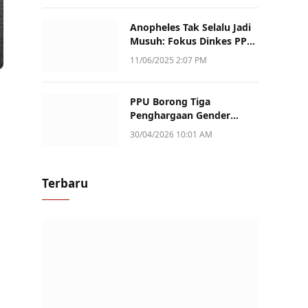
Anopheles Tak Selalu Jadi
Musuh: Fokus Dinkes PPU
Kini ke Penularan Aktif di
11/06/2025 2:07 PM
Sotek
PPU Borong Tiga
Penghargaan Gender
Champion Kaltim 2026,
30/04/2026 10:01 AM
Peran Perempuan Jadi
Sorotan
Terbaru