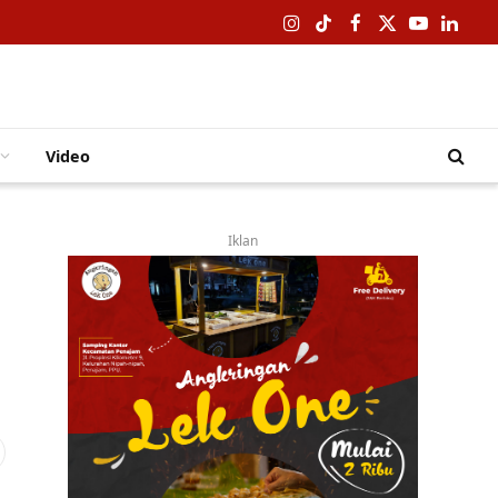
Instagram
TikTok
Facebook
X
YouTube
Linked
(Twitter)
Video
Iklan