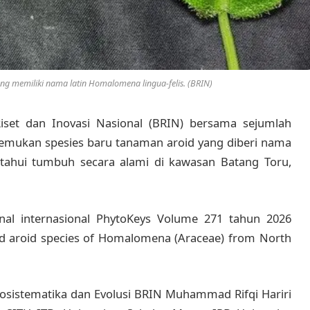
ng memiliki nama latin Homalomena lingua-felis. (BRIN)
Riset dan Inovasi Nasional (BRIN) bersama sejumlah
enemukan spesies baru tanaman aroid yang diberi nama
etahui tumbuh secara alami di kawasan Batang Toru,
nal internasional PhytoKeys Volume 271 tahun 2026
red aroid species of Homalomena (Araceae) from North
 Biosistematika dan Evolusi BRIN Muhammad Rifqi Hariri